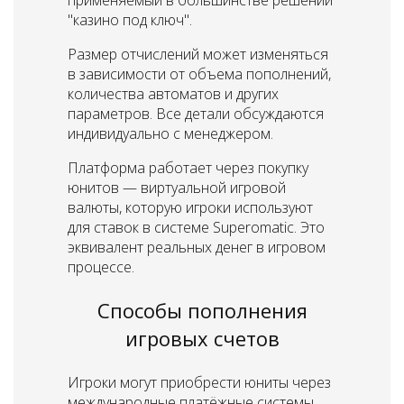
"казино под ключ".
Размер отчислений может изменяться
в зависимости от объема пополнений,
количества автоматов и других
параметров. Все детали обсуждаются
индивидуально с менеджером.
Платформа работает через покупку
юнитов — виртуальной игровой
валюты, которую игроки используют
для ставок в системе Superomatic. Это
эквивалент реальных денег в игровом
процессе.
Способы пополнения
игровых счетов
Игроки могут приобрести юниты через
международные платёжные системы,