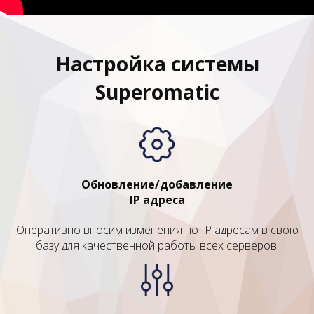
Настройка системы
Superomatic
Обновление/добавление
IP адреса
Оперативно вносим изменения по IP адресам в свою
базу для качественной работы всех серверов.