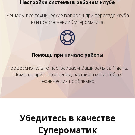
Настройка системы в рабочем клубе
Решаем все технические вопросы при переезде клуба
или подключении Супероматика.
Помощь при начале работы
Профессионально настраиваем Ваши залы за 1 день.
Помощь при пополнении, расширение и любых
технических проблемах.
Убедитесь в качестве
Супероматик