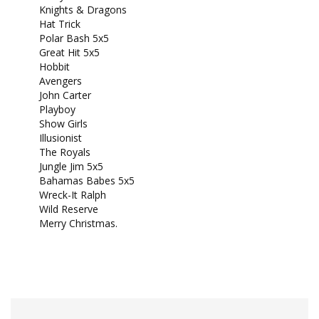
Knights & Dragons
Hat Trick
Polar Bash 5x5
Great Hit 5x5
Hobbit
Avengers
John Carter
Playboy
Show Girls
Illusionist
The Royals
Jungle Jim 5x5
Bahamas Babes 5x5
Wreck-It Ralph
Wild Reserve
Merry Christmas.