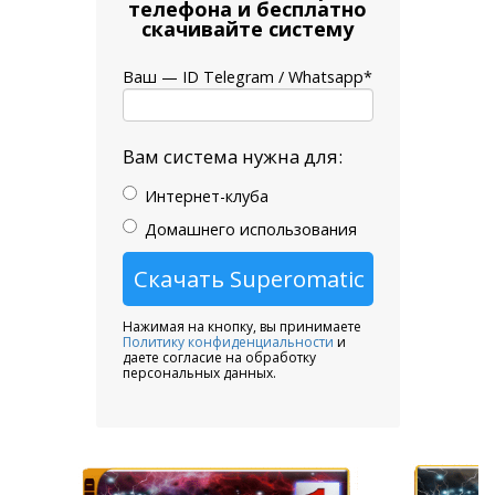
телефона и бесплатно
скачивайте систему
Ваш — ID Telegram / Whatsapp*
Вам система нужна для:
Интернет-клуба
Домашнего использования
Нажимая на кнопку, вы принимаете
Политику конфиденциальности
и
даете согласие на обработку
персональных данных.