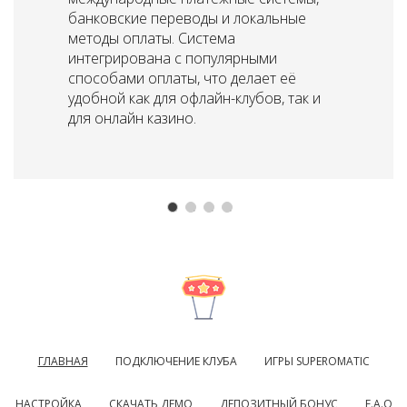
банковские переводы и локальные
методы оплаты. Система
интегрирована с популярными
способами оплаты, что делает её
удобной как для офлайн-клубов, так и
для онлайн казино.
ГЛАВНАЯ
ПОДКЛЮЧЕНИЕ КЛУБА
ИГРЫ SUPEROMATIC
НАСТРОЙКА
СКАЧАТЬ ДЕМО
ДЕПОЗИТНЫЙ БОНУС
F.A.Q