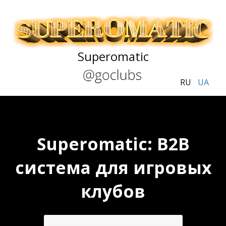
Superomatic
RU
UA
Superomatic: B2B
система для игровых
клубов