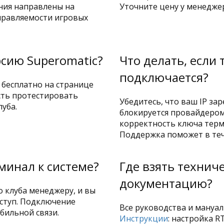
ения направлены на
Уточните цену у менеджер
правляемости игровых
рсию Superomatic?
Что делать, если
подключается?
бесплатно на странице
сть протестировать
Убедитесь, что ваш IP за
уба.
блокируется провайдером
корректность ключа терм
Поддержка поможет в теч
минал к системе?
Где взять технич
документацию?
 клуба менеджеру, и вы
ступ. Подключение
Все руководства и мануал
бильной связи.
Инструкции
: настройка R