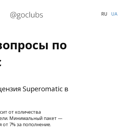
RU
UA
вопросы по
c
цензия Superomatic в
сит от количества
дели. Минимальный пакет —
я от 7% за пополнение.