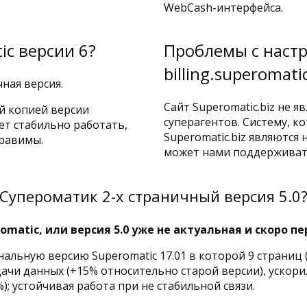
WebCash-интерфейса.
ic версии 6?
Проблемы с наст
billing.superomati
чная версия.
Сайт Superomatic.biz не 
ой копией версии
суперагентов. Систему, к
ет стабильно работать,
Superomatic.biz являются
правимы.
может нами поддерживат
Супероматик 2-х страничный версия 5.0
romatic, или версия 5.0 уже не актуальная и скоро 
альную версию Superomatic 17.01 в которой 9 страниц 
чи данных (+15% относительно старой версии), ускор
; устойчивая работа при не стабильной связи.