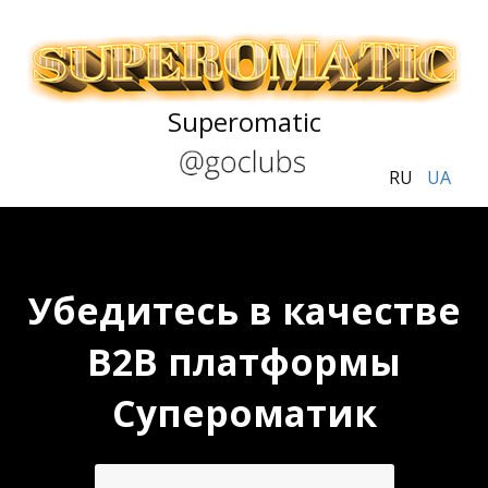
Superomatic
RU
UA
Убедитесь в качестве
B2B платформы
Супероматик