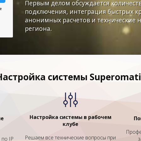
Первым делом обсуждается количест
е
подключения, интеграция быстрых к
анонимных расчетов и технические 
региона.
Настройка системы Superomati
Настройка системы в рабочем
ие
По
клубе
Профе
Решаем все технические вопросы при
 по IP
з