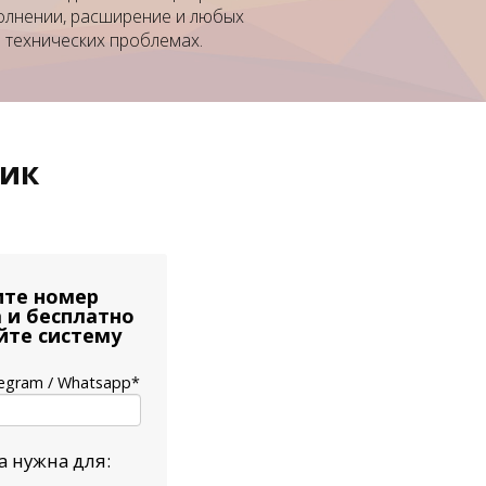
олнении, расширение и любых
технических проблемах.
тик
те номер
 и бесплатно
йте систему
egram / Whatsapp*
а нужна для: