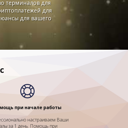
во терминалов для
риптоплатежей для
нюансы для вашего
c
мощь при начале работы
ссионально настраиваем Ваши
алы за 1 день. Помощь при