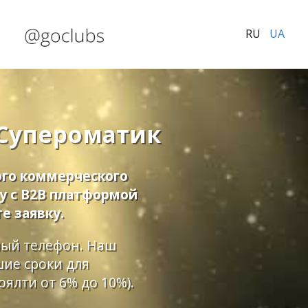
RU
UA
Супероматик
го коммерческого
у с B2B платформой
е заявку.
ный телефон. Наш
шие сроки для
ялти от 6% до 10%).