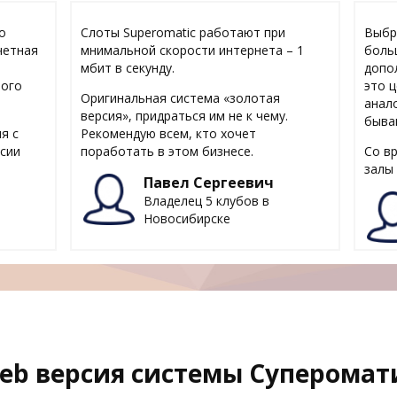
о
Слоты Superomatic работают при
Выбр
четная
мнимальной скорости интернета – 1
боль
мбит в секунду.
допо
вого
это 
Оригинальная система «золотая
анал
версия», придраться им не к чему.
быва
я с
Рекомендую всем, кто хочет
рсии
поработать в этом бизнесе.
Со в
залы
Павел Сергеевич
Владелец 5 клубов в
Новосибирске
eb версия системы Суперомат