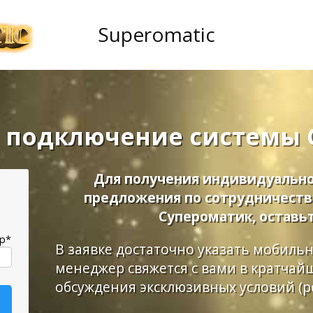
Superomatic
 подключение системы 
Для получения индивидуально
предложения по сотрудничеств
Супероматик, оставьт
pp*
В заявке достаточно указать мобиль
менеджер свяжется с вами в кратчай
обсуждения эксклюзивных условий (ро