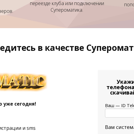
переезде клуба или подключении
поп
Супероматика.
веров.
едитесь в качестве Суперома
Укажи
телефона
скачива
 уже сегодня!
Ваш — ID Tel
Вам систем
гистрации и sms