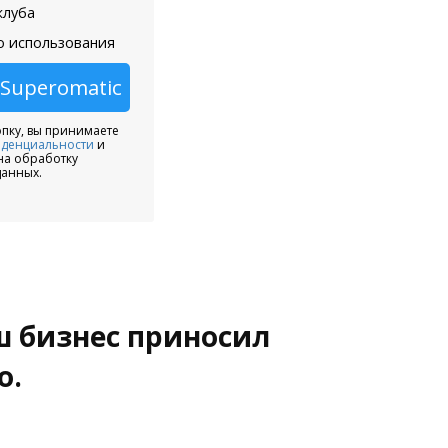
клуба
 использования
пку, вы принимаете
иденциальности
и
на обработку
анных.
ш бизнес приносил
о.